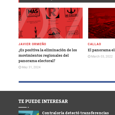
JAVIER ORMEÑO
CALLAO
¿Es positiva la eliminación de los
El panorama ele
movimientos regionales del
March 03, 2022
panorama electoral?
May 31, 2024
TE PUEDE INTERESAR
Contraloría detectó transferencias