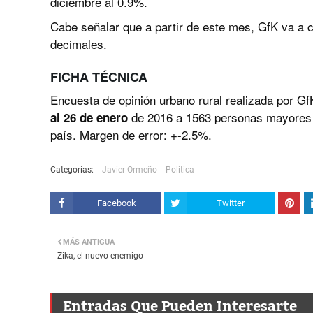
diciembre al 0.9%.
Cabe señalar que a partir de este mes, GfK va a co
decimales.
FICHA TÉCNICA
Encuesta de opinión urbano rural realizada por Gf
de 2016 a 1563 personas mayores d
al 26 de enero
país. Margen de error: +-2.5%.
Categorías:
Javier Ormeño
Politica
Facebook
Twitter
MÁS ANTIGUA
Zika, el nuevo enemigo
Entradas Que Pueden Interesarte