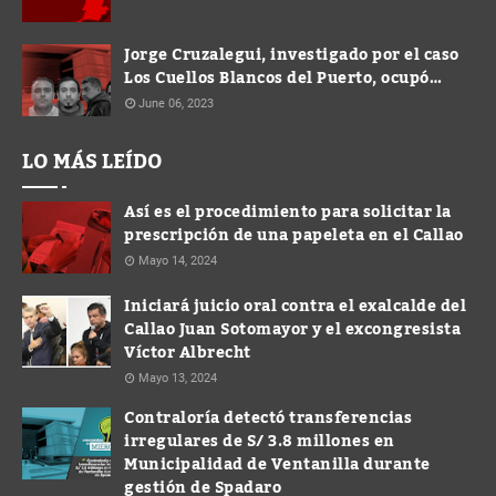
Jorge Cruzalegui, investigado por el caso
Los Cuellos Blancos del Puerto, ocupó
cargo de Gerente en la Municipalidad de
June 06, 2023
Ventanilla
LO MÁS LEÍDO
Así es el procedimiento para solicitar la
prescripción de una papeleta en el Callao
Mayo 14, 2024
Iniciará juicio oral contra el exalcalde del
Callao Juan Sotomayor y el excongresista
Víctor Albrecht
Mayo 13, 2024
Contraloría detectó transferencias
irregulares de S/ 3.8 millones en
Municipalidad de Ventanilla durante
gestión de Spadaro