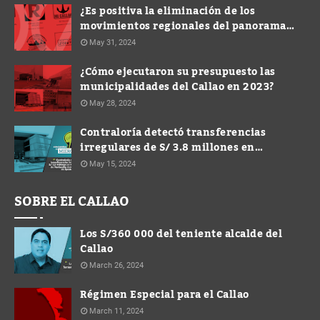
¿Es positiva la eliminación de los
movimientos regionales del panorama
electoral?
May 31, 2024
¿Cómo ejecutaron su presupuesto las
municipalidades del Callao en 2023?
May 28, 2024
Contraloría detectó transferencias
irregulares de S/ 3.8 millones en
Municipalidad de Ventanilla durante
May 15, 2024
gestión de Spadaro
SOBRE EL CALLAO
Los S/360 000 del teniente alcalde del
Callao
March 26, 2024
Régimen Especial para el Callao
March 11, 2024