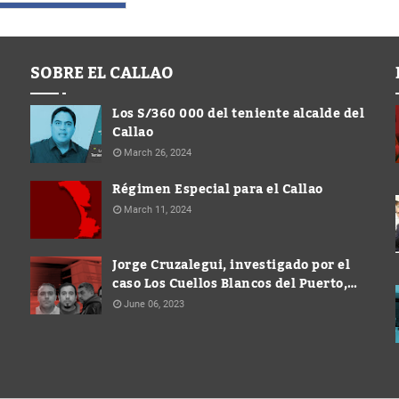
SOBRE EL CALLAO
Los S/360 000 del teniente alcalde del
Callao
March 26, 2024
Régimen Especial para el Callao
March 11, 2024
Jorge Cruzalegui, investigado por el
caso Los Cuellos Blancos del Puerto,
ocupó cargo de Gerente en la
June 06, 2023
Municipalidad de Ventanilla