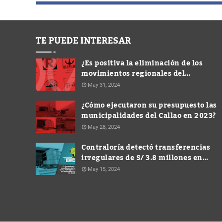
TE PUEDE INTERESAR
¿Es positiva la eliminación de los
movimientos regionales del
panorama electoral?
May 31, 2024
¿Cómo ejecutaron su presupuesto las
municipalidades del Callao en 2023?
May 28, 2024
Contraloría detectó transferencias
irregulares de S/ 3.8 millones en
Municipalidad de Ventanilla durante
May 15, 2024
gestión de Spadaro