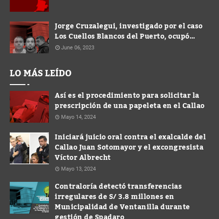
Jorge Cruzalegui, investigado por el caso
Los Cuellos Blancos del Puerto, ocupó
cargo de Gerente en la Municipalidad de
June 06, 2023
Ventanilla
LO MÁS LEÍDO
Así es el procedimiento para solicitar la
prescripción de una papeleta en el Callao
Mayo 14, 2024
Iniciará juicio oral contra el exalcalde del
Callao Juan Sotomayor y el excongresista
Víctor Albrecht
Mayo 13, 2024
Contraloría detectó transferencias
irregulares de S/ 3.8 millones en
Municipalidad de Ventanilla durante
gestión de Spadaro