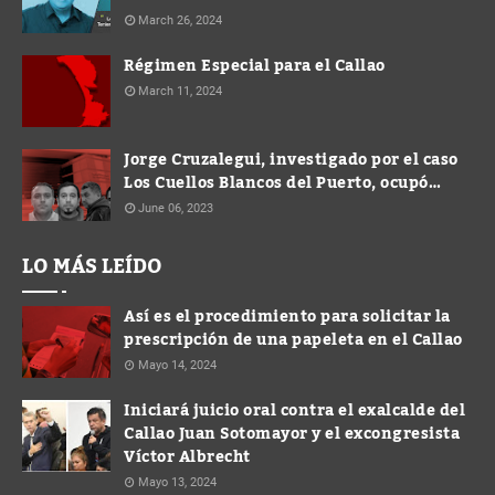
March 26, 2024
Régimen Especial para el Callao
March 11, 2024
Jorge Cruzalegui, investigado por el caso
Los Cuellos Blancos del Puerto, ocupó
cargo de Gerente en la Municipalidad de
June 06, 2023
Ventanilla
LO MÁS LEÍDO
Así es el procedimiento para solicitar la
prescripción de una papeleta en el Callao
Mayo 14, 2024
Iniciará juicio oral contra el exalcalde del
Callao Juan Sotomayor y el excongresista
Víctor Albrecht
Mayo 13, 2024