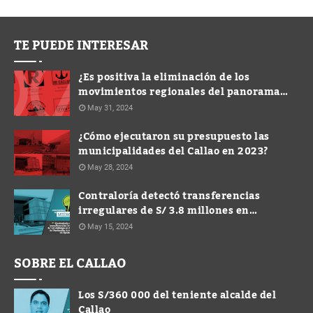
TE PUEDE INTERESAR
¿Es positiva la eliminación de los
movimientos regionales del panorama
electoral?
May 31, 2024
¿Cómo ejecutaron su presupuesto las
municipalidades del Callao en 2023?
May 28, 2024
Contraloría detectó transferencias
irregulares de S/ 3.8 millones en
Municipalidad de Ventanilla durante
May 15, 2024
gestión de Spadaro
SOBRE EL CALLAO
Los S/360 000 del teniente alcalde del
Callao