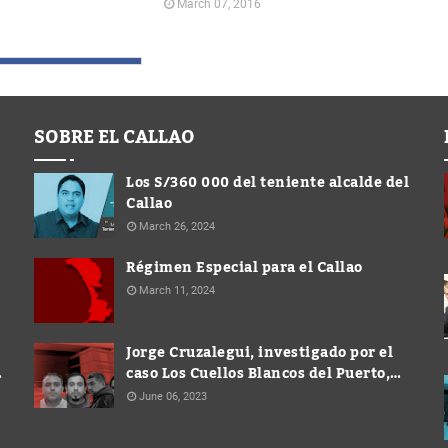
March 07, 2016
SOBRE EL CALLAO
Los S/360 000 del teniente alcalde del
Callao
March 26, 2024
Régimen Especial para el Callao
March 11, 2024
Jorge Cruzalegui, investigado por el
caso Los Cuellos Blancos del Puerto,
ocupó cargo de Gerente en la
June 06, 2023
Municipalidad de Ventanilla