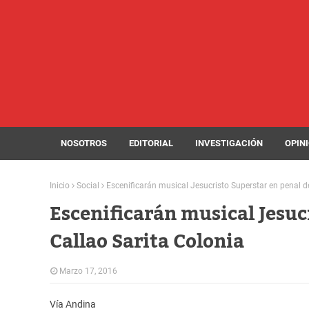
NOSOTROS
EDITORIAL
INVESTIGACIÓN
OPIN
Inicio
Social
Escenificarán musical Jesucristo Superstar en penal de
Escenificarán musical Jesuc
Callao Sarita Colonia
Marzo 17, 2016
Vía Andina