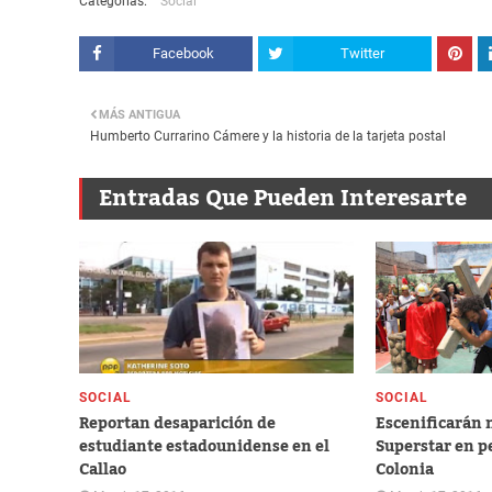
Categorías:
Social
Facebook
Twitter
MÁS ANTIGUA
Humberto Currarino Cámere y la historia de la tarjeta postal
Entradas Que Pueden Interesarte
SOCIAL
SOCIAL
​Reportan desaparición de
Escenificarán 
estudiante estadounidense en el
Superstar en pe
Callao
Colonia