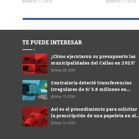
March 17, 2016
March 17, 2016
TE PUEDE INTERESAR
¿Cómo ejecutaron su presupuesto las
municipalidades del Callao en 2023?
May 28, 2024
Contraloría detectó transferencias
irregulares de S/ 3.8 millones en
Municipalidad de Ventanilla durante
May 15, 2024
gestión de Spadaro
Así es el procedimiento para solicitar
la prescripción de una papeleta en el
Callao
May 14, 2024