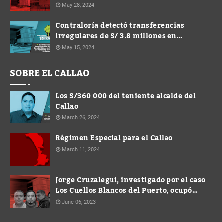
May 28, 2024
Contraloría detectó transferencias
irregulares de S/ 3.8 millones en
Municipalidad de Ventanilla durante
May 15, 2024
gestión de Spadaro
SOBRE EL CALLAO
Los S/360 000 del teniente alcalde del
Callao
March 26, 2024
Régimen Especial para el Callao
March 11, 2024
Jorge Cruzalegui, investigado por el caso
Los Cuellos Blancos del Puerto, ocupó
cargo de Gerente en la Municipalidad de
June 06, 2023
Ventanilla