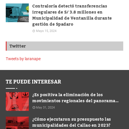
Contraloría detectó transferencias
irregulares de S/ 3.8 millones en
Municipalidad de Ventanilla durante
gestión de Spadaro
Mayo 15, 2024
Twitter
Tweets by laranape
TE PUEDE INTERESAR
¿Es positiva la eliminación de los
movimientos regionales del panorama
electoral?
May 31, 2024
¿Cómo ejecutaron su presupuesto las
municipalidades del Callao en 2023?