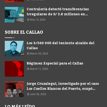
Contraloría detectó transferencias
irregulares de S/ 3.8 millones en
Municipalidad de Ventanilla durante
May 15, 2024
gestión de Spadaro
SOBRE EL CALLAO
Los S/360 000 del teniente alcalde del
Callao
March 26, 2024
Régimen Especial para el Callao
March 11, 2024
Jorge Cruzalegui, investigado por el caso
Los Cuellos Blancos del Puerto, ocupó
cargo de Gerente en la Municipalidad de
June 06, 2023
Ventanilla
LO MÁS LEÍDO