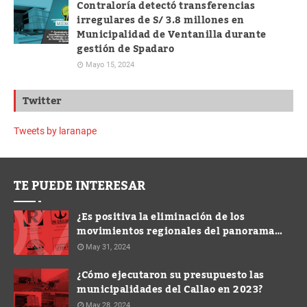
Contraloría detectó transferencias
irregulares de S/ 3.8 millones en
Municipalidad de Ventanilla durante
gestión de Spadaro
Mayo 15, 2024
Twitter
Tweets by laranape
TE PUEDE INTERESAR
¿Es positiva la eliminación de los
movimientos regionales del panorama
electoral?
May 31, 2024
¿Cómo ejecutaron su presupuesto las
municipalidades del Callao en 2023?
May 28, 2024