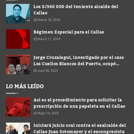
Los S/360 000 del teniente alcalde del
Callao
March 26, 2024
Régimen Especial para el Callao
March 11, 2024
Jorge Cruzalegui, investigado por el caso
Los Cuellos Blancos del Puerto, ocupó
cargo de Gerente en la Municipalidad de
June 06, 2023
Ventanilla
LO MÁS LEÍDO
Así es el procedimiento para solicitar la
prescripción de una papeleta en el Callao
Mayo 14, 2024
Iniciará juicio oral contra el exalcalde del
Callao Juan Sotomayor y el excongresista