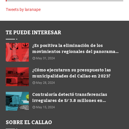
Tweets by laranape
TE PUEDE INTERESAR
¿Es positiva la eliminación de los
movimientos regionales del panorama
electoral?
May 31, 2024
¿Cómo ejecutaron su presupuesto las
municipalidades del Callao en 2023?
May 28, 2024
Contraloría detectó transferencias
irregulares de S/ 3.8 millones en
Municipalidad de Ventanilla durante
May 15, 2024
gestión de Spadaro
SOBRE EL CALLAO