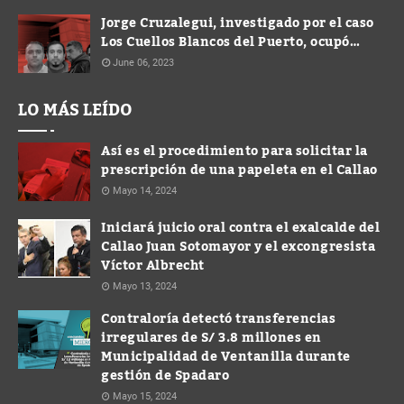
Jorge Cruzalegui, investigado por el caso
Los Cuellos Blancos del Puerto, ocupó
cargo de Gerente en la Municipalidad de
June 06, 2023
Ventanilla
LO MÁS LEÍDO
Así es el procedimiento para solicitar la
prescripción de una papeleta en el Callao
Mayo 14, 2024
Iniciará juicio oral contra el exalcalde del
Callao Juan Sotomayor y el excongresista
Víctor Albrecht
Mayo 13, 2024
Contraloría detectó transferencias
irregulares de S/ 3.8 millones en
Municipalidad de Ventanilla durante
gestión de Spadaro
Mayo 15, 2024