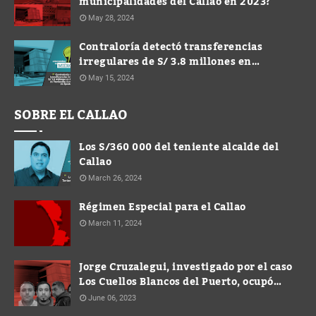
municipalidades del Callao en 2023?
May 28, 2024
Contraloría detectó transferencias
irregulares de S/ 3.8 millones en
Municipalidad de Ventanilla durante
May 15, 2024
gestión de Spadaro
SOBRE EL CALLAO
Los S/360 000 del teniente alcalde del
Callao
March 26, 2024
Régimen Especial para el Callao
March 11, 2024
Jorge Cruzalegui, investigado por el caso
Los Cuellos Blancos del Puerto, ocupó
cargo de Gerente en la Municipalidad de
June 06, 2023
Ventanilla