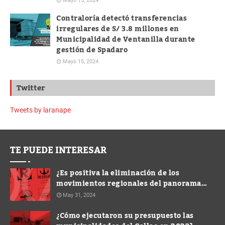
Mayo 13, 2024
Contraloría detectó transferencias
irregulares de S/ 3.8 millones en
Municipalidad de Ventanilla durante
gestión de Spadaro
Mayo 15, 2024
Twitter
Tweets by laranape
TE PUEDE INTERESAR
¿Es positiva la eliminación de los
movimientos regionales del panorama
electoral?
May 31, 2024
¿Cómo ejecutaron su presupuesto las