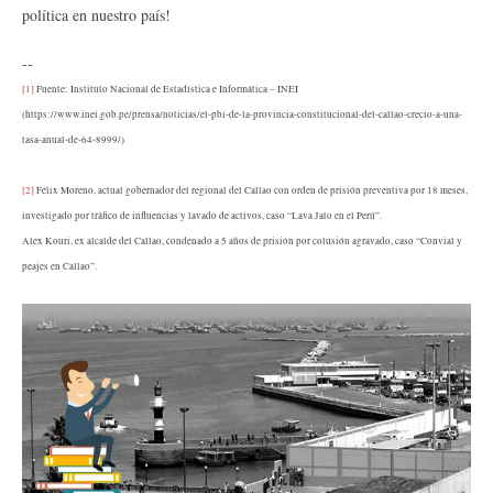
política en nuestro país!
--
[1]
Fuente: Instituto Nacional de Estadística e Informática – INEI
(https://www.inei.gob.pe/prensa/noticias/el-pbi-de-la-provincia-constitucional-del-callao-crecio-a-una-
tasa-anual-de-64-8999/)
[2]
Félix Moreno, actual gobernador del regional del Callao con orden de prisión preventiva por 18 meses,
investigado por tráfico de influencias y lavado de activos, caso “Lava Jato en el Perú”.
Alex Kouri, ex alcalde del Callao, condenado a 5 años de prisión por colusión agravado, caso “Convial y
peajes en Callao”.