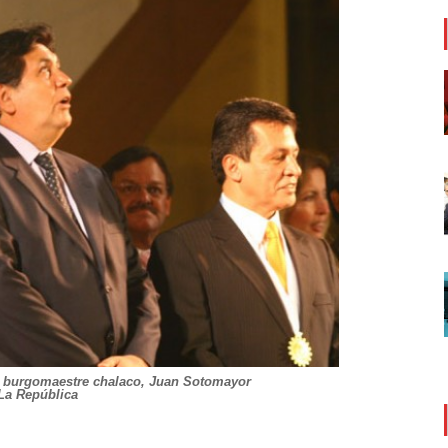
al burgomaestre chalaco, Juan Sotomayor
La República