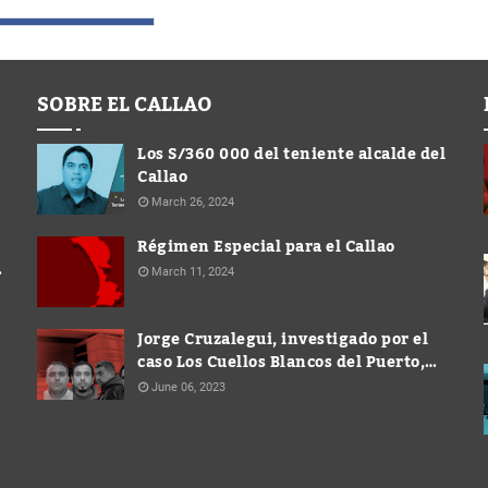
SOBRE EL CALLAO
Los S/360 000 del teniente alcalde del
Callao
March 26, 2024
Régimen Especial para el Callao
March 11, 2024
Jorge Cruzalegui, investigado por el
caso Los Cuellos Blancos del Puerto,
ocupó cargo de Gerente en la
June 06, 2023
Municipalidad de Ventanilla