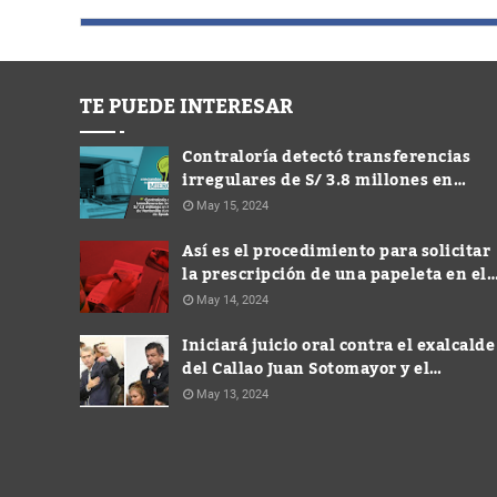
TE PUEDE INTERESAR
Contraloría detectó transferencias
irregulares de S/ 3.8 millones en
Municipalidad de Ventanilla durante
May 15, 2024
gestión de Spadaro
Así es el procedimiento para solicitar
la prescripción de una papeleta en el
Callao
May 14, 2024
Iniciará juicio oral contra el exalcalde
del Callao Juan Sotomayor y el
excongresista Víctor Albrecht
May 13, 2024