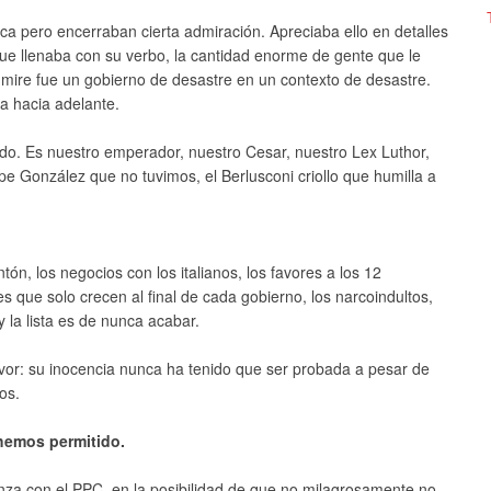
tica pero encerraban cierta admiración. Apreciaba ello en detalles
que llenaba con su verbo, la cantidad enorme de gente que le
mire fue un gobierno de desastre en un contexto de desastre.
da hacia adelante.
do. Es nuestro emperador, nuestro Cesar, nuestro Lex Luthor,
pe González que no tuvimos, el Berlusconi criollo que humilla a
ón, los negocios con los italianos, los favores a los 12
es que solo crecen al final de cada gobierno, los narcoindultos,
 y la lista es de nunca acabar.
avor: su inocencia nunca ha tenido que ser probada a pesar de
os.
hemos permitido.
nza con el PPC, en la posibilidad de que no milagrosamente no