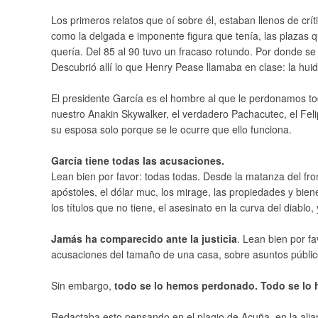
Los primeros relatos que oí sobre él, estaban llenos de crí
como la delgada e imponente figura que tenía, las plazas 
quería. Del 85 al 90 tuvo un fracaso rotundo.
Por donde se 
Descubrió allí lo que Henry Pease llamaba en clase: la hui
El presidente García es el hombre al que le perdonamos to
nuestro Anakin Skywalker, el verdadero Pachacutec, el Feli
su esposa solo porque se le ocurre que ello funciona.
García tiene todas las acusaciones.
Lean bien por favor: todas todas. Desde la matanza del front
apóstoles, el dólar muc, los mirage, las propiedades y bien
los títulos que no tiene, el asesinato en la curva del diablo,
Jamás ha comparecido ante la justicia
. Lean bien por f
acusaciones del tamaño de una casa, sobre asuntos públic
Sin embargo,
todo se lo hemos perdonado. Todo se lo 
Redactaba esto pensando en el plagio de Acuña, en la alia