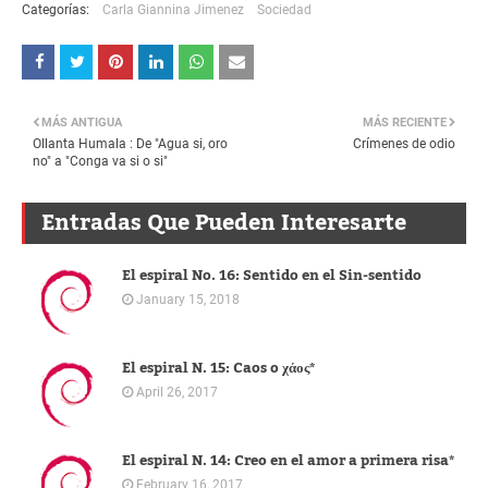
Categorías:
Carla Giannina Jimenez
Sociedad
MÁS ANTIGUA
MÁS RECIENTE
Ollanta Humala : De "Agua si, oro
Crímenes de odio
no" a "Conga va si o si"
Entradas Que Pueden Interesarte
El espiral No. 16: Sentido en el Sin-sentido
January 15, 2018
El espiral N. 15: Caos o χάος*
April 26, 2017
El espiral N. 14: Creo en el amor a primera risa*
February 16, 2017