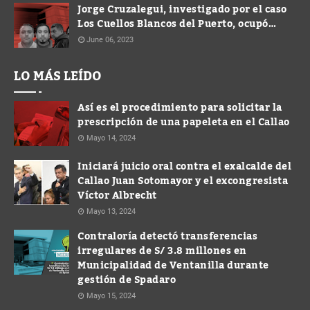
Jorge Cruzalegui, investigado por el caso
Los Cuellos Blancos del Puerto, ocupó
cargo de Gerente en la Municipalidad de
June 06, 2023
Ventanilla
LO MÁS LEÍDO
Así es el procedimiento para solicitar la
prescripción de una papeleta en el Callao
Mayo 14, 2024
Iniciará juicio oral contra el exalcalde del
Callao Juan Sotomayor y el excongresista
Víctor Albrecht
Mayo 13, 2024
Contraloría detectó transferencias
irregulares de S/ 3.8 millones en
Municipalidad de Ventanilla durante
gestión de Spadaro
Mayo 15, 2024