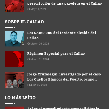
prescripción de una papeleta en el Callao
May 14, 2024
SOBRE EL CALLAO
Los S/360 000 del teniente alcalde del
Callao
March 26, 2024
Régimen Especial para el Callao
March 11, 2024
Jorge Cruzalegui, investigado por el caso
Los Cuellos Blancos del Puerto, ocupó
cargo de Gerente en la Municipalidad de
June 06, 2023
Ventanilla
LO MÁS LEÍDO