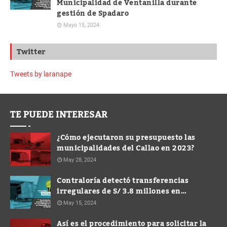
Municipalidad de Ventanilla durante
gestión de Spadaro
Mayo 15, 2024
Twitter
Tweets by laranape
TE PUEDE INTERESAR
¿Cómo ejecutaron su presupuesto las
municipalidades del Callao en 2023?
May 28, 2024
Contraloría detectó transferencias
irregulares de S/ 3.8 millones en
Municipalidad de Ventanilla durante
May 15, 2024
gestión de Spadaro
Así es el procedimiento para solicitar la