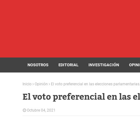
NOSOTROS
EDITORIAL
INVESTIGACIÓN
OPIN
Inicio
Opinión
El voto preferencial en las elecciones parlamentarias
El voto preferencial en las 
Octubre 04, 2021