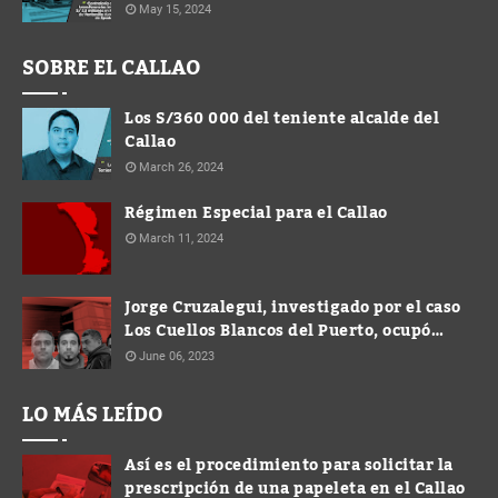
Municipalidad de Ventanilla durante
May 15, 2024
gestión de Spadaro
SOBRE EL CALLAO
Los S/360 000 del teniente alcalde del
Callao
March 26, 2024
Régimen Especial para el Callao
March 11, 2024
Jorge Cruzalegui, investigado por el caso
Los Cuellos Blancos del Puerto, ocupó
cargo de Gerente en la Municipalidad de
June 06, 2023
Ventanilla
LO MÁS LEÍDO
Así es el procedimiento para solicitar la
prescripción de una papeleta en el Callao