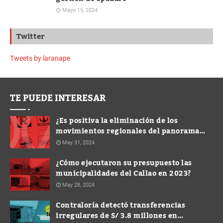
Mayo 15, 2024
Twitter
Tweets by laranape
TE PUEDE INTERESAR
¿Es positiva la eliminación de los
movimientos regionales del panorama
electoral?
May 31, 2024
¿Cómo ejecutaron su presupuesto las
municipalidades del Callao en 2023?
May 28, 2024
Contraloría detectó transferencias
irregulares de S/ 3.8 millones en